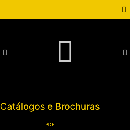
Catálogos e Brochuras
Portões e
Automatismos
Portas
Vedações
PDF
DOWNLOAD
Seccionadas